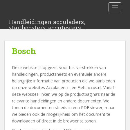
S
TOGGLE
k
i
Handleidingen acculaders,
p
startboosters, accutesters …
t
o
m
Bosch
a
i
n
Deze website is opgezet voor het verstrekken van
c
handleidingen, productsheets en eventuele andere
o
belangrijke informatie van producten die we aanbieden
n
op onze websites Acculaders.nl en Fietsaccus.nl. Vanaf
t
deze websites linken we op de productpagina’s naar de
e
relevante handleidingen en andere documenten. We
n
tonen de documenten steeds in een PDF viewer, maar
t
we bieden ook de mogelijkheid om het document te
downloaden of direct in de browser te tonen.