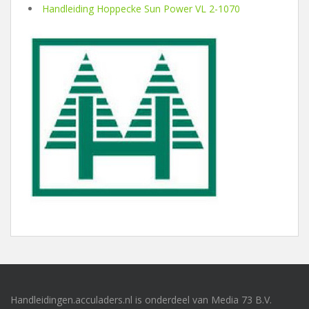
Handleiding Hoppecke Sun Power VL 2-1070
Handleidingen.acculaders.nl is onderdeel van Media 73 B.V.