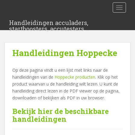
S
TOGGLE
k
i
Handleidingen acculaders,
p
startboosters, accutesters …
t
o
m
Handleidingen Hoppecke
a
i
n
Op deze pagina vindt u een lijst met links naar de
c
handleidingen van de
Hoppecke producten
. Klik op het
o
product waarvan u de handleiding wilt lezen. U kunt de
n
handleiding direct lezen in de PDF viewer op de pagina,
t
downloaden of bekijken als PDF in uw browser.
e
n
Bekijk hier de beschikbare
t
handleidingen