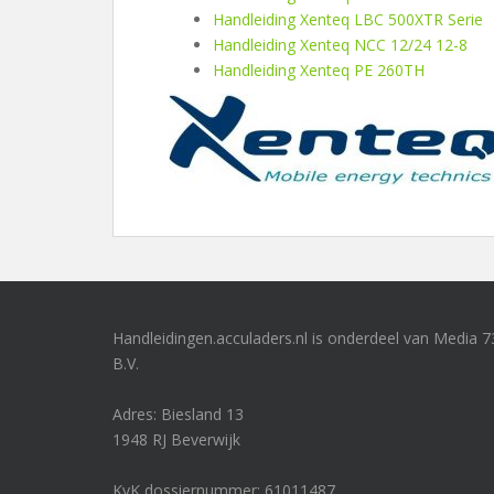
Handleiding Xenteq LBC 500XTR Serie
Handleiding Xenteq NCC 12/24 12-8
Handleiding Xenteq PE 260TH
Handleidingen.acculaders.nl is onderdeel van Media 7
B.V.
Adres: Biesland 13
1948 RJ Beverwijk
KvK dossiernummer: 61011487