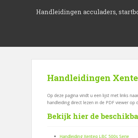
S
k
Handleidingen acculaders, startbo
i
p
t
o
m
a
i
n
c
Handleidingen Xent
o
n
t
Op deze pagina vindt u een lijst met links na
e
handleiding direct lezen in de PDF viewer op
n
Bekijk hier de beschikb
t
Handleiding Xenteq LBC 500s Serie