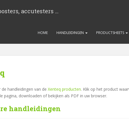
osters, accutesters …
HOME
HANDLEIDINGEN
PRODUCTSHEETS
eq
ar de handleidingen van de
Xenteq producten
. Klik op het product waar
 de pagina, downloaden of bekijken als PDF in uw browser.
are handleidingen