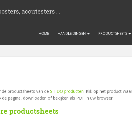
osters, accutesters …
HOME
HANDLEIDINGEN
PRODUCTSHEETS
ar de productsheets van de
SHIDO producten
. Klik op het product waa
p de pagina, downloaden of bekijken als PDF in uw browser.
are productsheets