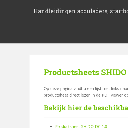
S
k
Handleidingen acculaders, startbo
i
p
t
o
m
a
i
n
c
Productsheets SHIDO
o
n
t
Op deze pagina vindt u een lijst met links na
e
productsheet direct lezen in de PDF viewer o
n
Bekijk hier de beschikb
t
Productsheet SHIDO DC 1.0