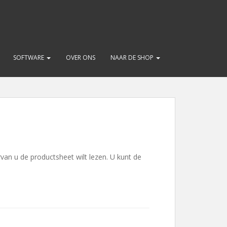
SOFTWARE
OVER ONS
NAAR DE SHOP
rvan u de productsheet wilt lezen. U kunt de