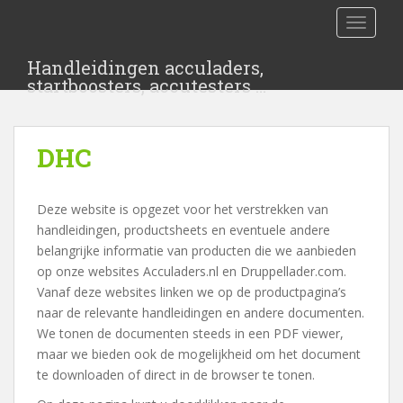
S
TOGGLE
k
i
Handleidingen acculaders,
p
startboosters, accutesters …
t
o
m
DHC
a
i
n
Deze website is opgezet voor het verstrekken van
c
handleidingen, productsheets en eventuele andere
o
belangrijke informatie van producten die we aanbieden
n
op onze websites Acculaders.nl en Druppellader.com.
t
Vanaf deze websites linken we op de productpagina’s
e
naar de relevante handleidingen en andere documenten.
n
We tonen de documenten steeds in een PDF viewer,
t
maar we bieden ook de mogelijkheid om het document
te downloaden of direct in de browser te tonen.