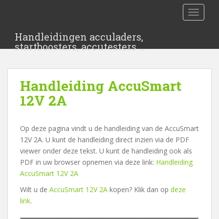
S
TOGGLE
k
i
Handleidingen acculaders,
p
startboosters, accutesters …
t
o
m
Handleiding AccuSmart
a
i
12V 2A
n
c
Op deze pagina vindt u de handleiding van de AccuSmart
o
12V 2A. U kunt de handleiding direct inzien via de PDF
n
viewer onder deze tekst. U kunt de handleiding ook als
t
PDF in uw browser opnemen via deze link:
Handleiding
e
AccuSmart 12V 2A
n
t
Wilt u de
AccuSmart 12V 2A
kopen? Klik dan op
deze
link
.