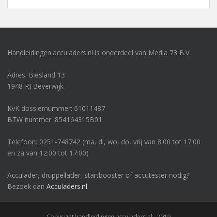
Handleidingen.acculaders.nl is onderdeel van Media 73 B.V.
Adres: Biesland 13
1948 RJ Beverwijk
KvK dossiernummer: 61011487
BTW nummer: 854164315B01
Telefoon: 0251-748742 (ma, di, wo, do, vrij van 8:00 tot 17:00
en za van 12:00 tot 17:00)
Acculader, druppellader, startbooster of accutester nodig?
Bezoek dan
Acculaders.nl
.
Copyright handleidingen.acculaders.nl - 2019