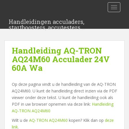
S
TOGGLE
k
i
Handleidingen acculaders,
p
startboosters, accutesters …
t
o
m
Handleiding AQ-TRON
a
i
AQ24M60 Acculader 24V
n
60A Wa
c
o
n
Op deze pagina vindt u de handleiding van de AQ-TRON
t
AQ24M60. U kunt de handleiding direct inzien via de PDF
e
viewer onder deze tekst. U kunt de handleiding ook als
n
PDF in uw browser opnemen via deze link:
Handleiding
t
AQ-TRON AQ24M60
Wilt u de
AQ-TRON AQ24M60
kopen? Klik dan op
deze
link
.