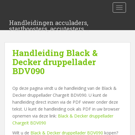
S
TOGGLE
k
i
Handleidingen acculaders,
p
startboosters, accutesters …
t
o
m
Handleiding Black &
a
i
Decker druppellader
n
BDV090
c
o
n
Op deze pagina vindt u de handleiding van de Black &
t
Decker druppellader ChargeIt BDV090. U kunt de
e
handleiding direct inzien via de PDF viewer onder deze
n
tekst. U kunt de handleiding ook als PDF in uw browser
t
opnemen via deze link:
Black & Decker druppellader
ChargeIt BDV090
Wilt u de
Black & Decker druppellader BDV090
kopen?