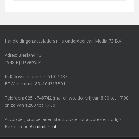
Handleidingen.acculaders.nl is onderdeel van Media 73 B.V.
Adres: Biesland 13
1948 RJ Beverwijk
KvK dossiernummer: 61011487
BTW nummer: 854164315B01
Telefoon: 0251-748742 (ma, di, wo, do, vrij van 8:00 tot 17:00
en za van 12:00 tot 17:00)
Acculader, druppellader, startbooster of accutester nodig?
Bezoek dan
Acculaders.nl
.