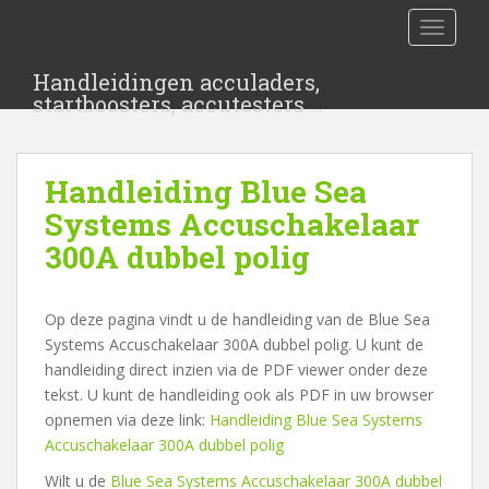
S
TOGGLE
k
i
Handleidingen acculaders,
p
startboosters, accutesters …
t
o
m
Handleiding Blue Sea
a
i
Systems Accuschakelaar
n
300A dubbel polig
c
o
n
Op deze pagina vindt u de handleiding van de Blue Sea
t
Systems Accuschakelaar 300A dubbel polig. U kunt de
e
handleiding direct inzien via de PDF viewer onder deze
n
tekst. U kunt de handleiding ook als PDF in uw browser
t
opnemen via deze link:
Handleiding Blue Sea Systems
Accuschakelaar 300A dubbel polig
Wilt u de
Blue Sea Systems Accuschakelaar 300A dubbel