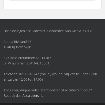
Handleidingen.acculaders.nl is onderdeel van Media 73 B.V.
Adres: Biesland 13
1948 RJ Beverwijk
KvK dossiernummer: 61011487
BTW nummer: 854164315B01
Telefoon: 0251-748742 (ma, di, wo, do, vrij van 8:00 tot 17:00
en za van 12:00 tot 17:00)
Acculader, druppellader, startbooster of accutester nodig?
Bezoek dan
Acculaders.nl
.