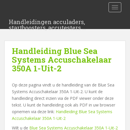
S
TOGGLE
k
i
Handleidingen acculaders,
p
startboosters, accutesters …
t
o
m
Handleiding Blue Sea
a
i
Systems Accuschakelaar
n
350A 1-Uit-2
c
o
n
Op deze pagina vindt u de handleiding van de Blue Sea
t
Systems Accuschakelaar 350A 1-Uit-2. U kunt de
e
handleiding direct inzien via de PDF viewer onder deze
n
tekst. U kunt de handleiding ook als PDF in uw browser
t
opnemen via deze link:
Handleiding Blue Sea Systems
Accuschakelaar 350A 1-Uit-2
Wilt u de
Blue Sea Systems Accuschakelaar 350A 1-Uit-2