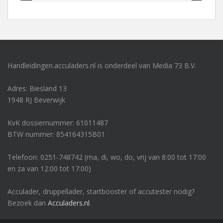
Handleidingen.acculaders.nl is onderdeel van Media 73 B.V.
Adres: Biesland 13
1948 RJ Beverwijk
KvK dossiernummer: 61011487
BTW nummer: 854164315B01
Telefoon: 0251-748742 (ma, di, wo, do, vrij van 8:00 tot 17:00
en za van 12:00 tot 17:00)
Acculader, druppellader, startbooster of accutester nodig?
Bezoek dan
Acculaders.nl
.