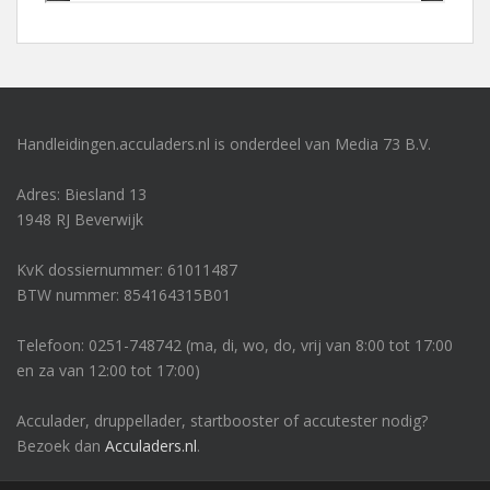
Handleidingen.acculaders.nl is onderdeel van Media 73 B.V.
Adres: Biesland 13
1948 RJ Beverwijk
KvK dossiernummer: 61011487
BTW nummer: 854164315B01
Telefoon: 0251-748742 (ma, di, wo, do, vrij van 8:00 tot 17:00
en za van 12:00 tot 17:00)
Acculader, druppellader, startbooster of accutester nodig?
Bezoek dan
Acculaders.nl
.