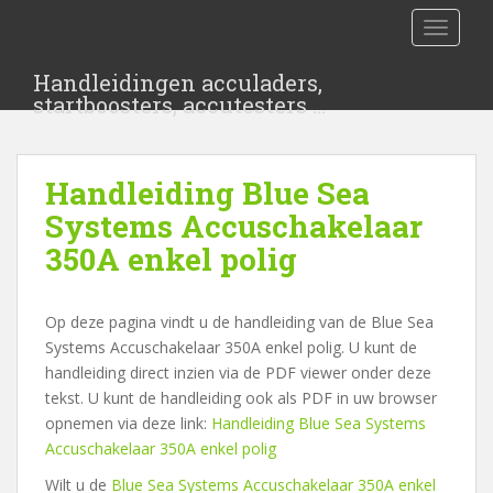
S
TOGGLE
k
i
Handleidingen acculaders,
p
startboosters, accutesters …
t
o
m
Handleiding Blue Sea
a
i
Systems Accuschakelaar
n
350A enkel polig
c
o
n
Op deze pagina vindt u de handleiding van de Blue Sea
t
Systems Accuschakelaar 350A enkel polig. U kunt de
e
handleiding direct inzien via de PDF viewer onder deze
n
tekst. U kunt de handleiding ook als PDF in uw browser
t
opnemen via deze link:
Handleiding Blue Sea Systems
Accuschakelaar 350A enkel polig
Wilt u de
Blue Sea Systems Accuschakelaar 350A enkel