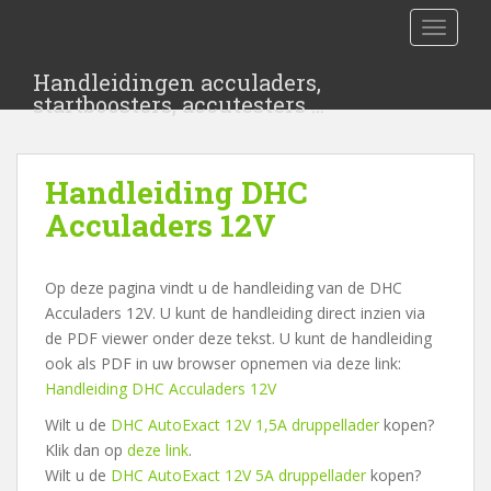
S
TOGGLE
k
i
Handleidingen acculaders,
p
startboosters, accutesters …
t
o
m
Handleiding DHC
a
i
Acculaders 12V
n
c
Op deze pagina vindt u de handleiding van de DHC
o
Acculaders 12V. U kunt de handleiding direct inzien via
n
de PDF viewer onder deze tekst. U kunt de handleiding
t
ook als PDF in uw browser opnemen via deze link:
e
Handleiding DHC Acculaders 12V
n
t
Wilt u de
DHC AutoExact 12V 1,5A druppellader
kopen?
Klik dan op
deze link
.
Wilt u de
DHC AutoExact 12V 5A druppellader
kopen?