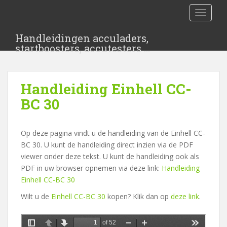
S
TOGGLE
k
i
Handleidingen acculaders,
p
startboosters, accutesters …
t
o
m
Handleiding Einhell CC-
a
i
BC 30
n
c
Op deze pagina vindt u de handleiding van de Einhell CC-
o
BC 30. U kunt de handleiding direct inzien via de PDF
n
viewer onder deze tekst. U kunt de handleiding ook als
t
PDF in uw browser opnemen via deze link:
Handleiding
e
Einhell CC-BC 30
n
t
Wilt u de
Einhell CC-BC 30
kopen? Klik dan op
deze link
.