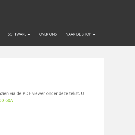
SOFTWARE
OVER ONS
NAAR DE SHOP
nzien via de PDF viewer onder deze tekst. U
000-60A