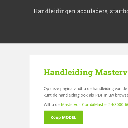
S
k
Handleidingen acculaders, startbo
i
p
t
o
m
a
i
n
c
Handleiding Masterv
o
n
t
Op deze pagina vindt u de handleiding van de
e
kunt de handleiding ook als PDF in uw brows
n
Wilt u de
Mastervolt CombiMaster 24/3000-6
t
Koop MODEL