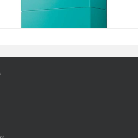
3
tot