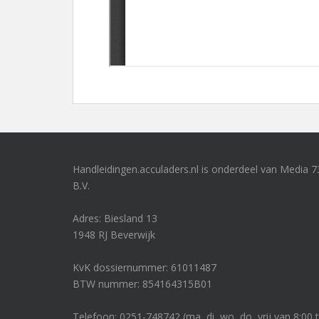
Handleidingen.acculaders.nl is onderdeel van Media 7
B.V.
Adres: Biesland 13
1948 RJ Beverwijk
KvK dossiernummer: 61011487
BTW nummer: 854164315B01
Telefoon: 0251-748742 (ma, di, wo, do, vrij van 8:00 