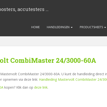
osters, accutesters …
HOME
HANDLEIDINGEN
PRODUCTSHEETS
olt CombiMaster 24/3000-60A
 Mastervolt CombiMaster 24/3000-60A. U kunt de handleiding direct i
er opnemen via deze link:
Handleiding Mastervolt CombiMaster 24/3
0A
kopen? Klik dan op
deze link
.