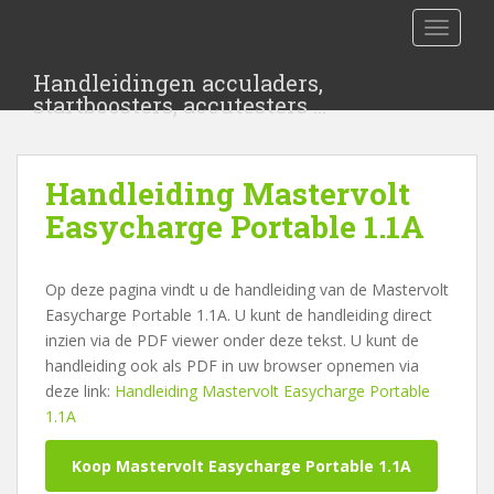
S
TOGGLE
k
i
Handleidingen acculaders,
p
startboosters, accutesters …
t
o
m
Handleiding Mastervolt
a
i
Easycharge Portable 1.1A
n
c
Op deze pagina vindt u de handleiding van de Mastervolt
o
Easycharge Portable 1.1A. U kunt de handleiding direct
n
inzien via de PDF viewer onder deze tekst. U kunt de
t
handleiding ook als PDF in uw browser opnemen via
e
deze link:
Handleiding Mastervolt Easycharge Portable
n
1.1A
t
Koop Mastervolt Easycharge Portable 1.1A