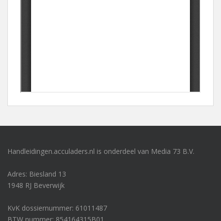
Handleidingen.acculaders.nl is onderdeel van Media 73 B.V.
Adres: Biesland 13
1948 RJ Beverwijk
KvK dossiernummer: 61011487
BTW nummer: 854164315B01