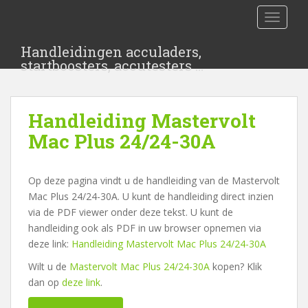
S
TOGGLE
k
i
Handleidingen acculaders,
p
startboosters, accutesters …
t
o
m
Handleiding Mastervolt
a
i
Mac Plus 24/24-30A
n
c
Op deze pagina vindt u de handleiding van de Mastervolt
o
Mac Plus 24/24-30A. U kunt de handleiding direct inzien
n
via de PDF viewer onder deze tekst. U kunt de
t
handleiding ook als PDF in uw browser opnemen via
e
deze link:
Handleiding Mastervolt Mac Plus 24/24-30A
n
t
Wilt u de
Mastervolt Mac Plus 24/24-30A
kopen? Klik
dan op
deze link
.