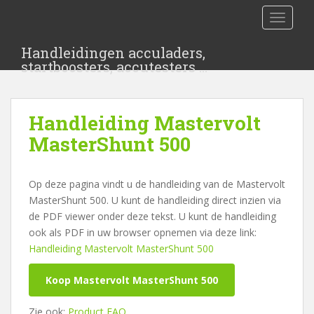
S
TOGGLE
k
i
Handleidingen acculaders,
p
startboosters, accutesters …
t
o
m
Handleiding Mastervolt
a
i
MasterShunt 500
n
c
Op deze pagina vindt u de handleiding van de Mastervolt
o
MasterShunt 500. U kunt de handleiding direct inzien via
n
de PDF viewer onder deze tekst. U kunt de handleiding
t
ook als PDF in uw browser opnemen via deze link:
e
Handleiding Mastervolt MasterShunt 500
n
t
Koop Mastervolt MasterShunt 500
Zie ook:
Product FAQ