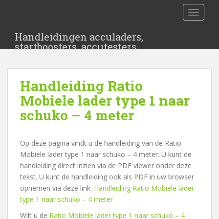
S
TOGGLE
k
i
Handleidingen acculaders,
p
startboosters, accutesters …
t
o
m
Handleiding Ratio
a
i
Mobiele lader type 1 naar
n
schuko – 4 meter
c
o
n
Op deze pagina vindt u de handleiding van de Ratio
t
Mobiele lader type 1 naar schuko – 4 meter. U kunt de
e
handleiding direct inzien via de PDF viewer onder deze
n
tekst. U kunt de handleiding ook als PDF in uw browser
t
opnemen via deze link:
Handleiding Ratio Mobiele lader
type 1 naar schuko – 4 meter
Wilt u de
Ratio Mobiele lader type 1 naar schuko – 4