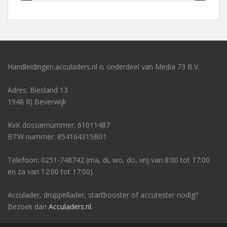
Handleidingen.acculaders.nl is onderdeel van Media 73 B.V.
Adres: Biesland 13
1948 RJ Beverwijk
KvK dossiernummer: 61011487
BTW nummer: 854164315B01
Telefoon: 0251-748742 (ma, di, wo, do, vrij van 8:00 tot 17:00
en za van 12:00 tot 17:00)
Acculader, druppellader, startbooster of accutester nodig?
Bezoek dan
Acculaders.nl
.