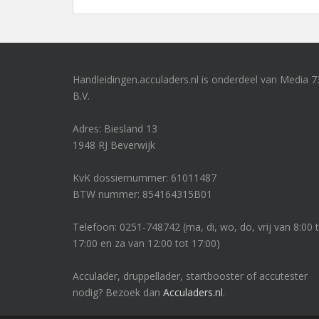
Handleidingen.acculaders.nl is onderdeel van Media 7
B.V.
Adres: Biesland 13
1948 RJ Beverwijk
KvK dossiernummer: 61011487
BTW nummer: 854164315B01
Telefoon: 0251-748742 (ma, di, wo, do, vrij van 8:00 
17:00 en za van 12:00 tot 17:00)
Acculader, druppellader, startbooster of accutester
nodig? Bezoek dan
Acculaders.nl
.