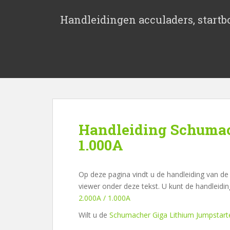
S
k
Handleidingen acculaders, startbo
i
p
t
o
m
a
i
n
c
Handleiding Schumach
o
1.000A
n
t
e
Op deze pagina vindt u de handleiding van de
n
viewer onder deze tekst. U kunt de handleidi
t
2.000A / 1.000A
Wilt u de
Schumacher Giga Lithium Jumpstarte