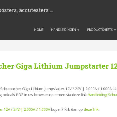
osters, accutesters …
HOME
HANDLEIDINGEN
PRODUCTSHEETS
er Giga Lithium Jumpstarter 12V
 Schumacher Giga Lithium Jumpstarter 12V / 24V | 2.000A / 1.000A. U k
ng ook als PDF in uw browser opnemen via deze link:
Handleiding Schu
r 12V / 24V | 2.000A / 1.000A
kopen? Klik dan op
deze link
.