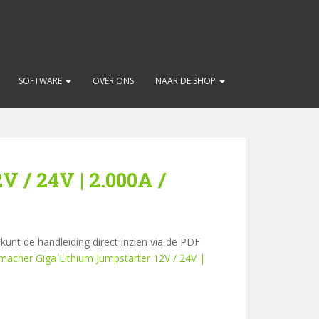
SOFTWARE
OVER ONS
NAAR DE SHOP
 / 24V | 2.000A /
unt de handleiding direct inzien via de PDF
macher Giga Lithium Jumpstarter 12V / 24V |