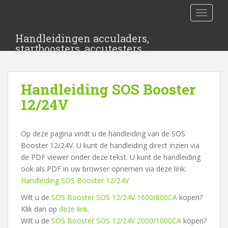
S
TOGGLE
k
i
Handleidingen acculaders,
p
startboosters, accutesters …
t
o
m
Handleiding SOS Booster
a
i
12/24V
n
c
Op deze pagina vindt u de handleiding van de SOS
o
Booster 12/24V. U kunt de handleiding direct inzien via
n
de PDF viewer onder deze tekst. U kunt de handleiding
t
ook als PDF in uw browser opnemen via deze link:
e
Handleiding SOS Booster 12/24V
n
t
Wilt u de
SOS Booster SOS 12/24V 1600/800CA
kopen?
Klik dan op
deze link
.
Wilt u de
SOS Booster SOS 12/24V 2000/1000CA
kopen?