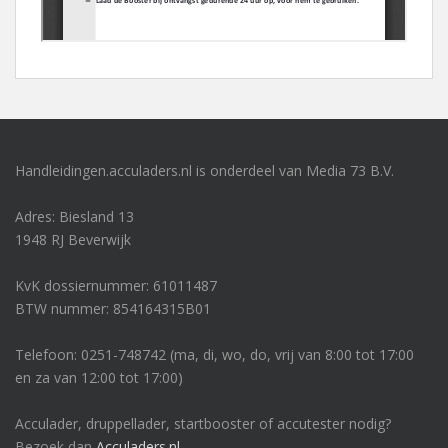
Handleidingen.acculaders.nl is onderdeel van Media 73 B.V.
Adres: Biesland 13
1948 RJ Beverwijk
KvK dossiernummer: 61011487
BTW nummer: 854164315B01
Telefoon: 0251-748742 (ma, di, wo, do, vrij van 8:00 tot 17:00
en za van 12:00 tot 17:00)
Acculader, druppellader, startbooster of accutester nodig?
Bezoek dan
Acculaders.nl
.