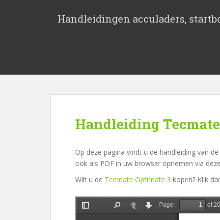
S
k
Handleidingen acculaders, startbo
i
p
t
o
m
a
i
n
c
Handleiding Tecmate
o
n
t
Op deze pagina vindt u de handleiding van de
e
ook als PDF in uw browser opnemen via deze 
n
Wilt u de
Tecmate Optimate 3
kopen? Klik d
t