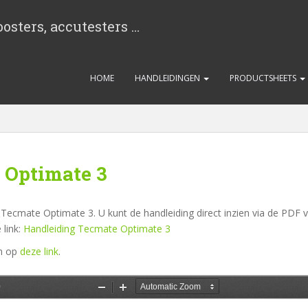
osters, accutesters …
HOME
HANDLEIDINGEN
PRODUCTSHEETS
 Optimate 3
 Tecmate Optimate 3. U kunt de handleiding direct inzien via de PDF v
link:
Handleiding Tecmate Optimate 3
an op
deze link
.