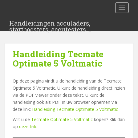
S
TOGGLE
k
i
Handleidingen acculaders,
p
startboosters, accutesters …
t
o
m
Handleiding Tecmate
a
i
Optimate 5 Voltmatic
n
c
Op deze pagina vindt u de handleiding van de Tecmate
o
Optimate 5 Voltmatic. U kunt de handleiding direct inzien
n
via de PDF viewer onder deze tekst. U kunt de
t
handleiding ook als PDF in uw browser opnemen via
e
deze link:
Handleiding Tecmate Optimate 5 Voltmatic
n
t
Wilt u de
Tecmate Optimate 5 Voltmatic
kopen? Klik dan
op
deze link
.