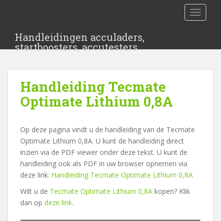
S
TOGGLE
k
i
Handleidingen acculaders,
p
startboosters, accutesters …
t
o
m
Handleiding Tecmate
a
i
Optimate Lithium 0,8A
n
c
Op deze pagina vindt u de handleiding van de Tecmate
o
Optimate Lithium 0,8A. U kunt de handleiding direct
n
inzien via de PDF viewer onder deze tekst. U kunt de
t
handleiding ook als PDF in uw browser opnemen via
e
deze link:
Handleiding Tecmate Optimate Lithium 0,8A
n
t
Wilt u de
Tecmate Optimate Lithium 0,8A
kopen? Klik
dan op
deze link
.