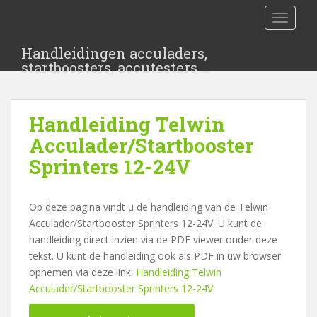
S
TOGGLE
k
i
Handleidingen acculaders,
p
startboosters, accutesters …
t
o
m
Handleiding Telwin
a
i
Acculader/Startbooster
n
Sprinters 12-24V
c
o
n
Op deze pagina vindt u de handleiding van de Telwin
t
Acculader/Startbooster Sprinters 12-24V. U kunt de
e
handleiding direct inzien via de PDF viewer onder deze
n
tekst. U kunt de handleiding ook als PDF in uw browser
t
opnemen via deze link:
Handleiding Telwin
Acculader/Startbooster Sprinters 12-24V