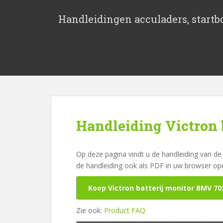
S
k
Handleidingen acculaders, startbo
i
p
t
o
m
a
i
n
c
Handleiding Victron 
o
n
t
Op deze pagina vindt u de handleiding van de 
e
de handleiding ook als PDF in uw browser op
n
Koop Victron batterij monitor BMV 70
t
Zie ook:
Product FAQ