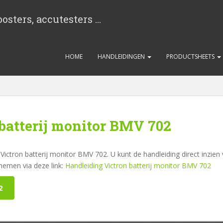
osters, accutesters …
HOME
HANDLEIDINGEN
PRODUCTSHEETS
batterij monitor BMV 702
Victron batterij monitor BMV 702. U kunt de handleiding direct inzien
nemen via deze link:
Handleiding Victron batterij monitor BMV 702
2