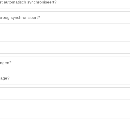
t automatisch synchroniseert?
vroeg synchroniseert?
lingen?
ltage?