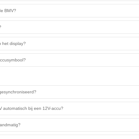
 de BMV?
?
 het display?
accusymbool?
esynchroniseerd?
 automatisch bij een 12V-accu?
handmatig?