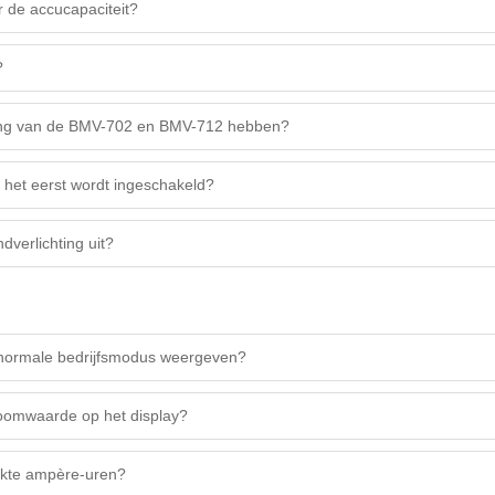
 de accucapaciteit?
?
ang van de BMV-702 en BMV-712 hebben?
 het eerst wordt ingeschakeld?
verlichting uit?
normale bedrijfsmodus weergeven?
oomwaarde op het display?
ikte ampère-uren?