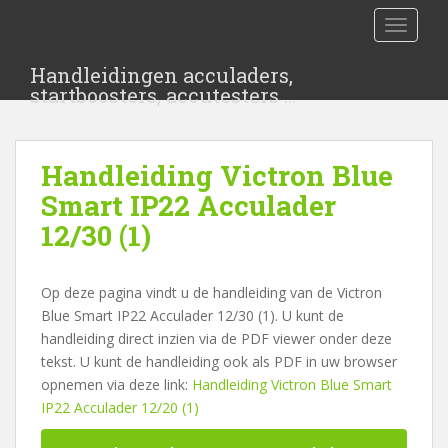
S
TOGGLE
k
i
Handleidingen acculaders,
p
startboosters, accutesters …
t
o
m
Handleiding Victron Blue
a
i
Smart IP22 Acculader
n
12/30 (1)
c
o
n
Op deze pagina vindt u de handleiding van de Victron
t
Blue Smart IP22 Acculader 12/30 (1). U kunt de
e
handleiding direct inzien via de PDF viewer onder deze
n
tekst. U kunt de handleiding ook als PDF in uw browser
t
opnemen via deze link:
Handleiding Victron Blue Smart
IP22 Acculader 12/20 (1)