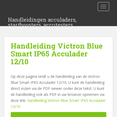
S
TOGGLE
k
i
Handleidingen acculaders,
p
startboosters, accutesters …
t
o
m
Handleiding Victron Blue
a
i
Smart IP65 Acculader
n
12/10
c
o
n
Op deze pagina vindt u de handleiding van de Victron
t
Blue Smart IP65 Acculader 12/10. U kunt de handleiding
e
direct inzien via de PDF viewer onder deze tekst. U kunt
n
de handleiding ook als PDF in uw browser opnemen via
t
deze link:
Handleiding Victron Blue Smart IP65 Acculader
12/10