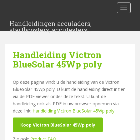
S
TOGGLE
k
i
Handleidingen acculaders,
p
startboosters, accutesters …
t
o
m
Handleiding Victron
a
i
BlueSolar 45Wp poly
n
c
Op deze pagina vindt u de handleiding van de Victron
o
BlueSolar 45Wp poly. U kunt de handleiding direct inzien
n
via de PDF viewer onder deze tekst. U kunt de
t
handleiding ook als PDF in uw browser opnemen via
e
deze link:
Handleiding Victron BlueSolar 45Wp poly
n
t
Koop Victron BlueSolar 45Wp poly
Zie ook:
Product FAQ