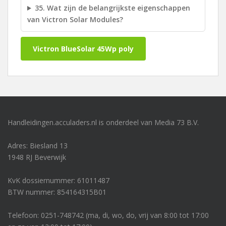
35. Wat zijn de belangrijkste eigenschappen
van Victron Solar Modules?
Victron BlueSolar 45Wp poly
Handleidingen.acculaders.nl is onderdeel van Media 73 B.V.
Adres: Biesland 13
1948 RJ Beverwijk
KvK dossiernummer: 61011487
BTW nummer: 854164315B01
Telefoon: 0251-748742 (ma, di, wo, do, vrij van 8:00 tot 17:00