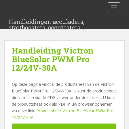
S
TOGGLE
k
i
Handleidingen acculaders,
p
startboosters, accutesters …
t
o
m
Handleiding Victron
a
i
BlueSolar PWM Pro
n
12/24V-30A
c
o
n
Op deze pagina vindt u de productsheet van de Victron
t
BlueSolar PWM Pro 12/24V-30A. U kunt de productsheet
e
direct inzien via de PDF viewer onder deze tekst. U kunt
n
de productsheet ook als PDF in uw browser opnemen
t
via deze link:
Productsheet Victron BlueSolar PWM Pro
12/24V-30A