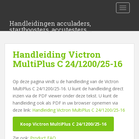
S
TOGGLE
k
i
Handleidingen acculaders,
p
startboosters, accutesters …
t
o
m
Handleiding Victron
a
i
MultiPlus C 24/1200/25-16
n
c
Op deze pagina vindt u de handleiding van de Victron
o
MultiPlus C 24/1200/25-16. U kunt de handleiding direct
n
inzien via de PDF viewer onder deze tekst. U kunt de
t
handleiding ook als PDF in uw browser opnemen via
e
deze link:
Handleiding Victron MultiPlus C 24/1200/25-16
n
t
Koop Victron MultiPlus C 24/1200/25-16
Zie ook:
Product FAQ