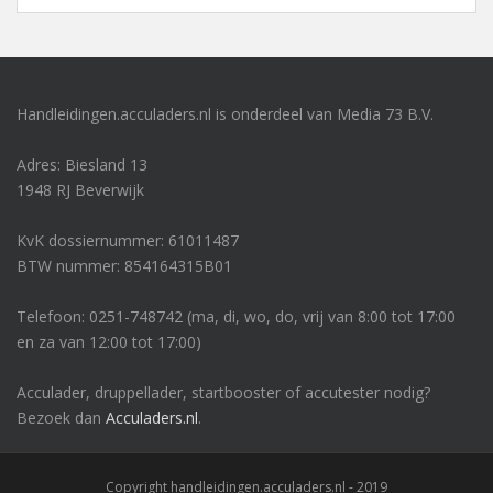
Handleidingen.acculaders.nl is onderdeel van Media 73 B.V.
Adres: Biesland 13
1948 RJ Beverwijk
KvK dossiernummer: 61011487
BTW nummer: 854164315B01
Telefoon: 0251-748742 (ma, di, wo, do, vrij van 8:00 tot 17:00
en za van 12:00 tot 17:00)
Acculader, druppellader, startbooster of accutester nodig?
Bezoek dan
Acculaders.nl
.
Copyright handleidingen.acculaders.nl - 2019