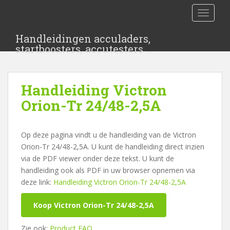
S
TOGGLE
k
i
Handleidingen acculaders,
p
startboosters, accutesters …
t
o
m
Handleiding Victron
a
i
Orion-Tr 24/48-2,5A
n
c
Op deze pagina vindt u de handleiding van de Victron
o
Orion-Tr 24/48-2,5A. U kunt de handleiding direct inzien
n
via de PDF viewer onder deze tekst. U kunt de
t
handleiding ook als PDF in uw browser opnemen via
e
deze link:
Handleiding Victron Orion-Tr 24/48-2,5A
n
t
Koop Victron Orion-Tr 24/48-2,5A
Zie ook:
Product FAQ