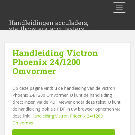
S
TOGGLE
k
i
Handleidingen acculaders,
p
startboosters, accutesters …
t
o
m
Handleiding Victron
a
i
Phoenix 24/1200
n
Omvormer
c
o
n
Op deze pagina vindt u de handleiding van de Victron
t
Phoenix 24/1200 Omvormer. U kunt de handleiding
e
direct inzien via de PDF viewer onder deze tekst. U kunt
n
de handleiding ook als PDF in uw browser opnemen via
t
deze link:
Handleiding Victron Phoenix 24/1200
Omvormer