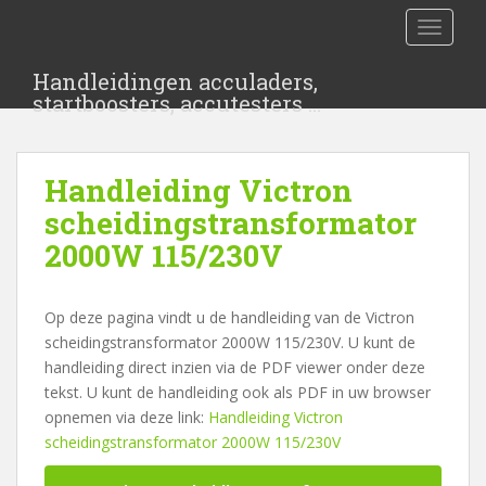
S
TOGGLE
k
i
Handleidingen acculaders,
p
startboosters, accutesters …
t
o
m
Handleiding Victron
a
i
scheidingstransformator
n
2000W 115/230V
c
o
n
Op deze pagina vindt u de handleiding van de Victron
t
scheidingstransformator 2000W 115/230V. U kunt de
e
handleiding direct inzien via de PDF viewer onder deze
n
tekst. U kunt de handleiding ook als PDF in uw browser
t
opnemen via deze link:
Handleiding Victron
scheidingstransformator 2000W 115/230V