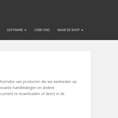
SOFTWARE
OVER ONS
NAAR DE SHOP
informatie van producten die we aanbieden op
levante handleidingen en andere
ument te downloaden of direct in de