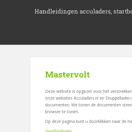
S
k
Handleidingen acculaders, startbo
i
p
t
o
m
a
i
n
c
Mastervolt
o
n
t
Deze website is opgezet voor het verstrekke
e
onze websites Acculaders.nl en Druppellader.
n
documenten. We tonen de documenten steeds 
t
browser te tonen.
Op deze pagina kunt u doorklikken naar de ha
Handleidingen