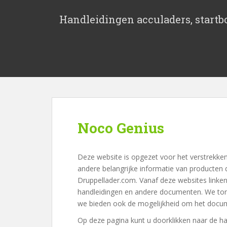
S
k
Handleidingen acculaders, startbo
i
p
t
o
m
a
i
n
c
Noco Genius
o
n
t
Deze website is opgezet voor het verstrekke
e
andere belangrijke informatie van producten 
n
Druppellader.com. Vanaf deze websites linken
t
handleidingen en andere documenten. We to
we bieden ook de mogelijkheid om het docume
Op deze pagina kunt u doorklikken naar de h