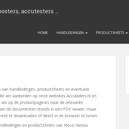
osters, accutesters …
HOME
HANDLEIDINGEN
PRODUCTSHEETS
n van handleidingen, productsheets en eventuele
die we aanbieden op onze websites Acculaders.nl en
 we op de productpagina’s naar de relevante
nen de documenten steeds in een PDF viewer, maar
nt te downloaden of direct in de browser te tonen.
andleidingen en productsheets van Noco Genius