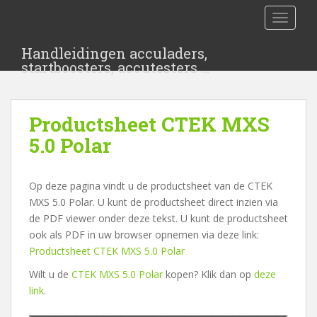
S
TOGGLE
k
i
Handleidingen acculaders,
p
startboosters, accutesters …
t
o
m
Productsheet CTEK MXS
a
i
5.0 Polar
n
c
Op deze pagina vindt u de productsheet van de CTEK
o
MXS 5.0 Polar. U kunt de productsheet direct inzien via
n
de PDF viewer onder deze tekst. U kunt de productsheet
t
ook als PDF in uw browser opnemen via deze link:
e
Productsheet CTEK MXS 5.0 Polar
n
t
Wilt u de
CTEK MXS 5.0 Polar
kopen? Klik dan op
deze
link
.