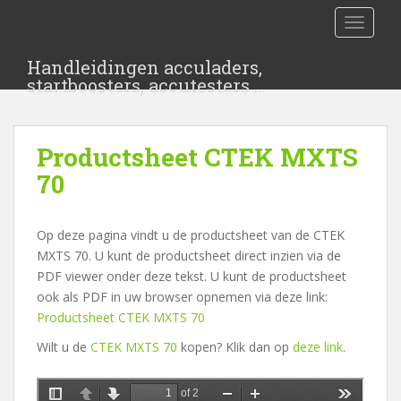
S
TOGGLE
k
i
Handleidingen acculaders,
p
startboosters, accutesters …
t
o
m
Productsheet CTEK MXTS
a
i
70
n
c
Op deze pagina vindt u de productsheet van de CTEK
o
MXTS 70. U kunt de productsheet direct inzien via de
n
PDF viewer onder deze tekst. U kunt de productsheet
t
ook als PDF in uw browser opnemen via deze link:
e
Productsheet CTEK MXTS 70
n
t
Wilt u de
CTEK MXTS 70
kopen? Klik dan op
deze link
.