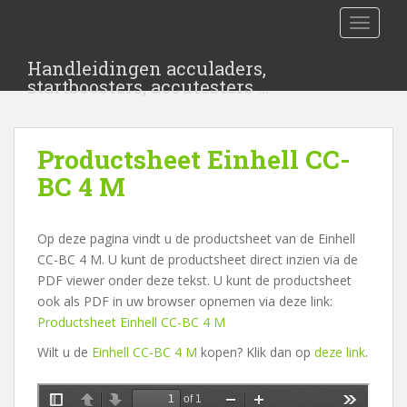
S
TOGGLE
k
i
Handleidingen acculaders,
p
startboosters, accutesters …
t
o
m
Productsheet Einhell CC-
a
i
BC 4 M
n
c
Op deze pagina vindt u de productsheet van de Einhell
o
CC-BC 4 M. U kunt de productsheet direct inzien via de
n
PDF viewer onder deze tekst. U kunt de productsheet
t
ook als PDF in uw browser opnemen via deze link:
e
Productsheet Einhell CC-BC 4 M
n
t
Wilt u de
Einhell CC-BC 4 M
kopen? Klik dan op
deze link
.