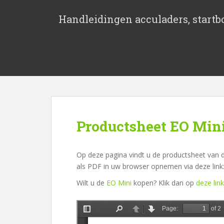
S
k
Handleidingen acculaders, startbo
i
p
t
o
m
a
i
n
c
Productsheet EO Min
o
n
t
Op deze pagina vindt u de productsheet van d
e
als PDF in uw browser opnemen via deze link
n
Wilt u de
EO Mini
kopen? Klik dan op
deze link
t