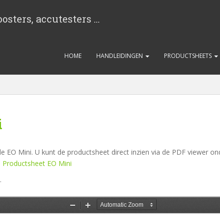
osters, accutesters …
HOME
HANDLEIDINGEN
PRODUCTSHEETS
i
e EO Mini. U kunt de productsheet direct inzien via de PDF viewer on
:
Productsheet EO Mini
.