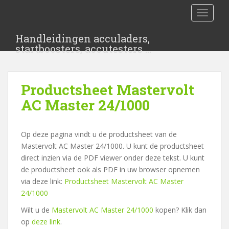
S
TOGGLE
k
i
Handleidingen acculaders,
p
startboosters, accutesters …
t
o
m
Productsheet Mastervolt
a
i
AC Master 24/1000
n
c
Op deze pagina vindt u de productsheet van de
o
Mastervolt AC Master 24/1000. U kunt de productsheet
n
direct inzien via de PDF viewer onder deze tekst. U kunt
t
de productsheet ook als PDF in uw browser opnemen
e
via deze link:
Productsheet Mastervolt AC Master
n
24/1000
t
Wilt u de
Mastervolt AC Master 24/1000
kopen? Klik dan
op
deze link
.