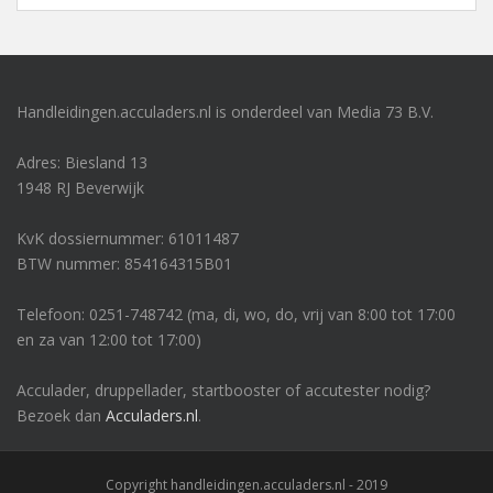
Handleidingen.acculaders.nl is onderdeel van Media 73 B.V.
Adres: Biesland 13
1948 RJ Beverwijk
KvK dossiernummer: 61011487
BTW nummer: 854164315B01
Telefoon: 0251-748742 (ma, di, wo, do, vrij van 8:00 tot 17:00
en za van 12:00 tot 17:00)
Acculader, druppellader, startbooster of accutester nodig?
Bezoek dan
Acculaders.nl
.
Copyright handleidingen.acculaders.nl - 2019