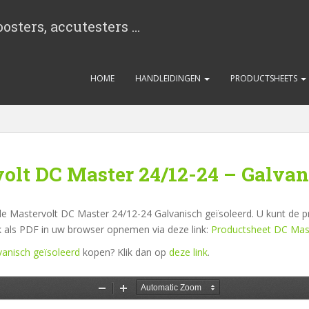
osters, accutesters …
HOME
HANDLEIDINGEN
PRODUCTSHEETS
olt DC Master 24/12-24 – Galvan
e Mastervolt DC Master 24/12-24 Galvanisch geïsoleerd. U kunt de pr
k als PDF in uw browser opnemen via deze link:
Productsheet DC Mast
anisch geïsoleerd
kopen? Klik dan op
deze link
.