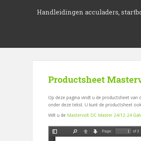
S
k
Handleidingen acculaders, startbo
i
p
t
o
m
a
i
n
c
Productsheet Masterv
o
n
t
Op deze pagina vindt u de productsheet van d
e
onder deze tekst. U kunt de productsheet oo
n
Wilt u de
Mastervolt DC Master 24/12-24 Galv
t