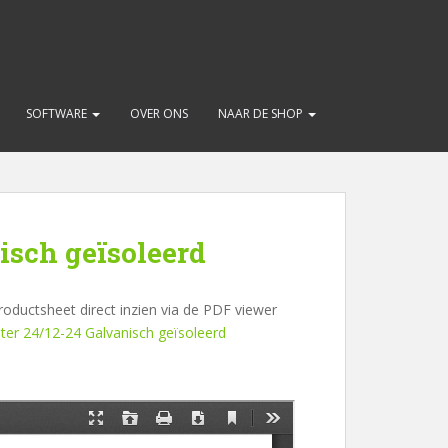
SOFTWARE
OVER ONS
NAAR DE SHOP
isch geïsoleerd
oductsheet direct inzien via de PDF viewer
er 24/12-24 Galvanisch geïsoleerd