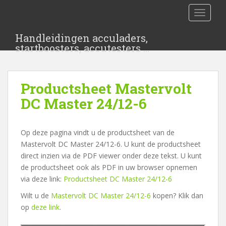
S
TOGGLE
k
i
Handleidingen acculaders,
p
startboosters, accutesters …
t
o
m
Productsheet Mastervolt
a
i
DC Master 24/12-6
n
c
Op deze pagina vindt u de productsheet van de
o
Mastervolt DC Master 24/12-6. U kunt de productsheet
n
direct inzien via de PDF viewer onder deze tekst. U kunt
t
de productsheet ook als PDF in uw browser opnemen
e
via deze link:
Productsheet DC Master 24/12-6
n
t
Wilt u de
Mastervolt DC Master 24/12-6
kopen? Klik dan
op
deze link
.