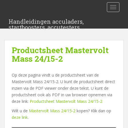
S
TOGGLE
k
i
Handleidingen acculaders,
p
startboosters, accutesters …
t
o
m
Productsheet Mastervolt
a
i
Mass 24/15-2
n
c
Op deze pagina vindt u de productsheet van de
o
Mastervolt Mass 24/15-2. U kunt de productsheet direct
n
inzien via de PDF viewer onder deze tekst. U kunt de
t
productsheet ook als PDF in uw browser opnemen via
e
deze link:
Productsheet Mastervolt Mass 24/15-2
n
t
Wilt u de
Mastervolt Mass 24/15-2
kopen? Klik dan op
deze link
.