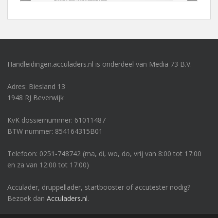
Handleidingen.acculaders.nl is onderdeel van Media 73 B.V.
Adres: Biesland 13
1948 RJ Beverwijk
KvK dossiernummer: 61011487
BTW nummer: 854164315B01
Telefoon: 0251-748742 (ma, di, wo, do, vrij van 8:00 tot 17:00
en za van 12:00 tot 17:00)
Acculader, druppellader, startbooster of accutester nodig?
Bezoek dan
Acculaders.nl
.