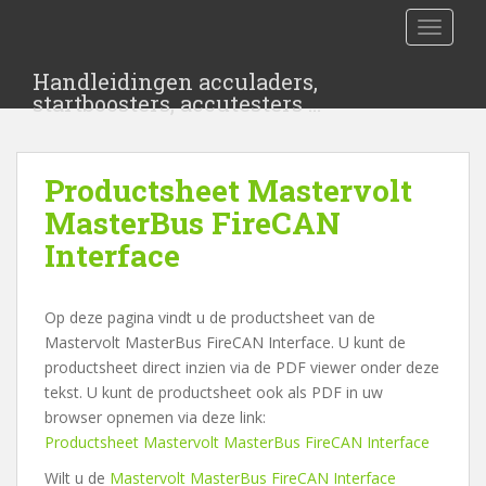
S
TOGGLE
k
i
Handleidingen acculaders,
p
startboosters, accutesters …
t
o
m
Productsheet Mastervolt
a
i
MasterBus FireCAN
n
Interface
c
o
n
Op deze pagina vindt u de productsheet van de
t
Mastervolt MasterBus FireCAN Interface. U kunt de
e
productsheet direct inzien via de PDF viewer onder deze
n
tekst. U kunt de productsheet ook als PDF in uw
t
browser opnemen via deze link:
Productsheet Mastervolt MasterBus FireCAN Interface
Wilt u de
Mastervolt MasterBus FireCAN Interface