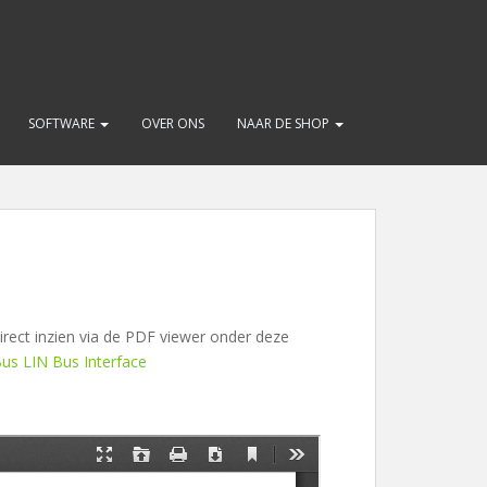
SOFTWARE
OVER ONS
NAAR DE SHOP
rect inzien via de PDF viewer onder deze
us LIN Bus Interface