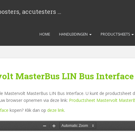
osters, accutesters …
HOME
HANDLEIDINGEN
PRODUCTSHEETS
olt MasterBus LIN Bus Interface
e Mastervolt MasterBus LIN Bus Interface. U kunt de productsheet di
n uw browser opnemen via deze link:
Productsheet Mastervolt MasterB
rface
kopen? Klik dan op
deze link
.