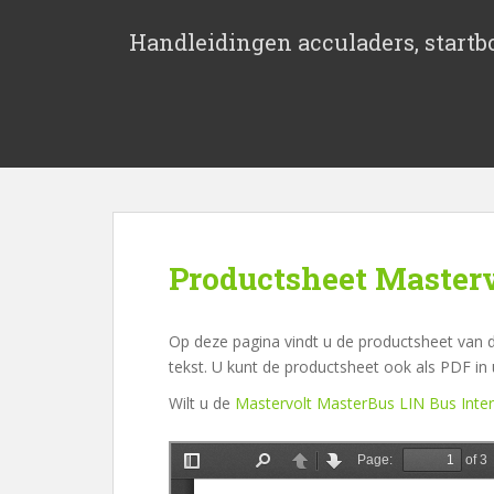
S
k
Handleidingen acculaders, startbo
i
p
t
o
m
a
i
n
c
Productsheet Masterv
o
n
t
Op deze pagina vindt u de productsheet van d
e
tekst. U kunt de productsheet ook als PDF i
n
Wilt u de
Mastervolt MasterBus LIN Bus Inte
t