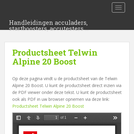
S
TOGGLE
k
i
Handleidingen acculaders,
p
startboosters, accutesters …
t
o
m
Productsheet Telwin
a
i
Alpine 20 Boost
n
c
Op deze pagina vindt u de productsheet van de Telwin
o
Alpine 20 Boost. U kunt de productsheet direct inzien via
n
de PDF viewer onder deze tekst. U kunt de productsheet
t
ook als PDF in uw browser opnemen via deze link:
e
Productsheet Telwin Alpine 20 Boost
n
t