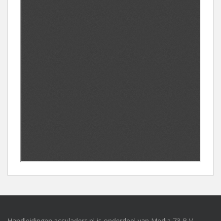
Handleidingen.acculaders.nl is onderdeel van Media 73 B.V.