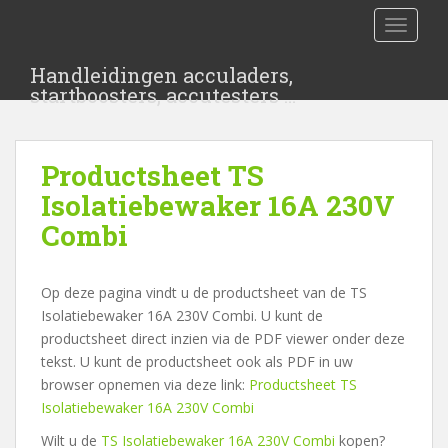
S
TOGGLE
k
i
Handleidingen acculaders,
p
startboosters, accutesters …
t
o
m
Productsheet TS
a
i
Isolatiebewaker 16A 230V
n
Combi
c
o
n
Op deze pagina vindt u de productsheet van de TS
t
Isolatiebewaker 16A 230V Combi. U kunt de
e
productsheet direct inzien via de PDF viewer onder deze
n
tekst. U kunt de productsheet ook als PDF in uw
t
browser opnemen via deze link:
Productsheet TS
Isolatiebewaker 16A 230V Combi
Wilt u de
TS Isolatiebewaker 16A 230V Combi
kopen?