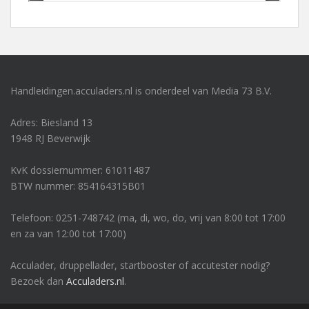
Handleidingen.acculaders.nl is onderdeel van Media 73 B.V.
Adres: Biesland 13
1948 RJ Beverwijk
KvK dossiernummer: 61011487
BTW nummer: 854164315B01
Telefoon: 0251-748742 (ma, di, wo, do, vrij van 8:00 tot 17:00
en za van 12:00 tot 17:00)
Acculader, druppellader, startbooster of accutester nodig?
Bezoek dan
Acculaders.nl
.