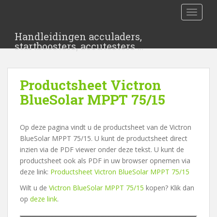
S
TOGGLE
k
i
Handleidingen acculaders,
p
startboosters, accutesters …
t
o
m
Productsheet Victron
a
i
BlueSolar MPPT 75/15
n
c
Op deze pagina vindt u de productsheet van de Victron
o
BlueSolar MPPT 75/15. U kunt de productsheet direct
n
inzien via de PDF viewer onder deze tekst. U kunt de
t
productsheet ook als PDF in uw browser opnemen via
e
deze link:
Productsheet Victron BlueSolar MPPT 75/15
n
t
Wilt u de
Victron BlueSolar MPPT 75/15
kopen? Klik dan
op
deze link
.