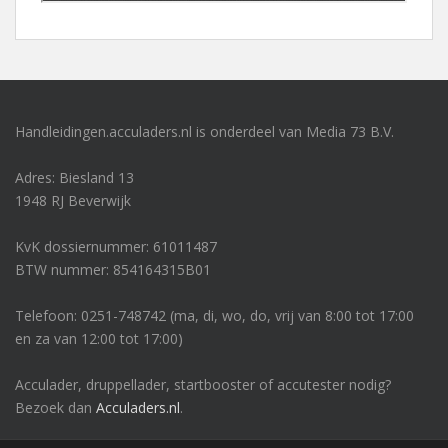
Handleidingen.acculaders.nl is onderdeel van Media 73 B.V.
Adres: Biesland 13
1948 RJ Beverwijk
KvK dossiernummer: 61011487
BTW nummer: 854164315B01
Telefoon: 0251-748742 (ma, di, wo, do, vrij van 8:00 tot 17:00
en za van 12:00 tot 17:00)
Acculader, druppellader, startbooster of accutester nodig?
Bezoek dan
Acculaders.nl
.