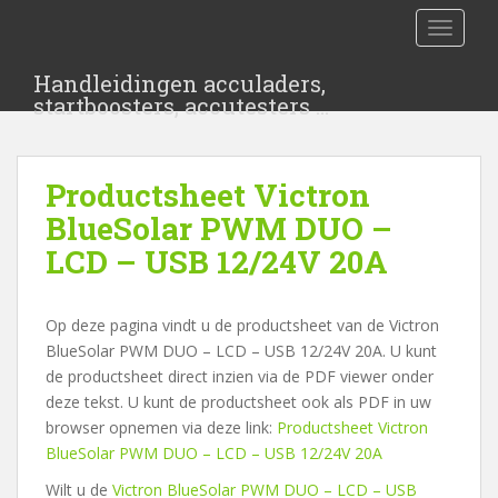
S
TOGGLE
k
i
Handleidingen acculaders,
p
startboosters, accutesters …
t
o
m
Productsheet Victron
a
i
BlueSolar PWM DUO –
n
LCD – USB 12/24V 20A
c
o
n
Op deze pagina vindt u de productsheet van de Victron
t
BlueSolar PWM DUO – LCD – USB 12/24V 20A. U kunt
e
de productsheet direct inzien via de PDF viewer onder
n
deze tekst. U kunt de productsheet ook als PDF in uw
t
browser opnemen via deze link:
Productsheet Victron
BlueSolar PWM DUO – LCD – USB 12/24V 20A
Wilt u de
Victron BlueSolar PWM DUO – LCD – USB