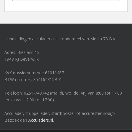
Handleidingen.acculaders.nl is onderdeel van Media 73 B.V.
Adres: Biesland 13
1948 RJ Beverwijk
KvK dossiernummer: 61011487
BTW nummer: 854164315B01
Telefoon: 0251-748742 (ma, di, wo, do, vrij van 8:00 tot 17:00
en za van 12:00 tot 17:00)
Acculader, druppellader, startbooster of accutester nodig?
Bezoek dan
Acculaders.nl
.