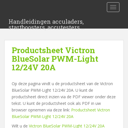
S
TOGGLE
k
i
Handleidingen acculaders,
p
startboosters, accutesters …
t
o
m
Productsheet Victron
a
i
BlueSolar PWM-Light
n
12/24V 20A
c
o
n
Op deze pagina vindt u de productsheet van de Victron
t
BlueSolar PWM-Light 12/24V 20A. U kunt de
e
productsheet direct inzien via de PDF viewer onder deze
n
tekst. U kunt de productsheet ook als PDF in uw
t
browser opnemen via deze link:
Productsheet Victron
BlueSolar PWM-Light 12/24V 20A
Wilt u de
Victron BlueSolar PWM-Light 12/24V 20A